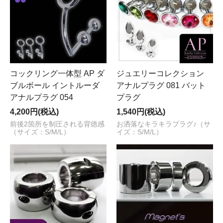
コックリング一体型 AP ダ
ジュエリーコレクション
ブルボール イントルーダ
アナルプラグ 081 バット
アナルプラグ 054
プラグ
4,200円(税込)
1,540円(税込)
前後2箇所を制圧される背徳感
お洒落なキラキラプラグ♪（サ
（サイズ：S/M/L）
イズ：S/M/L）