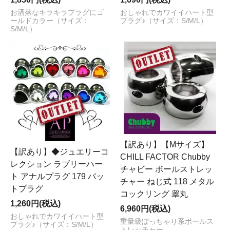
お洒落なキラキラプラグにゴ
おしゃれでカワイイハート型
ールドカラー（サイズ：
プラグ♪（サイズ：S/M/L）
S/M/L）
【訳あり】【Mサイズ】
【訳あり】◆ジュエリーコ
CHILL FACTOR Chubby
レクション ラブリーハー
チャビー ボールストレッ
ト アナルプラグ 179 バッ
チャー ねじ式 118 メタル
トプラグ
コックリング 睾丸
1,260円(税込)
6,960円(税込)
おしゃれでカワイイハート型
重量級ぽっちゃり系ボールス
プラグ♪（サイズ：S/M/L）
トレッチャー