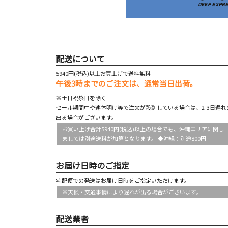
配送について
5940円(税込)以上お買上げで送料無料
午後3時までのご注文は、通常当日出荷。
※土日祝祭日を除く
セール期間中や連休明け等で注文が殺到している場合は、2-3日遅れ
出る場合がございます。
お買い上げ合計5940円(税込)以上の場合でも、沖縄エリアに関し
ましては別途送料が加算となります。 ◆沖縄：別途800円
お届け日時のご指定
宅配便での発送はお届け日時をご指定いただけます。
※天候・交通事情により遅れが出る場合がございます。
配送業者