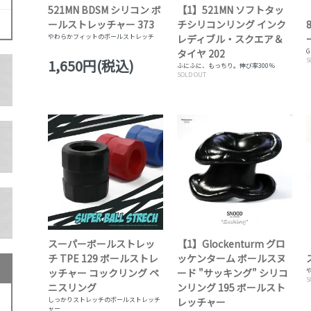
521MN BDSM シリコン ボ
【1】521MN ソフトタッ
ールストレッチャー 373
チシリコンリング インク
やわらかフィットのボールストレッチ
レディブル・スクエア＆
タイヤ 202
1,650円(税込)
S
ふにふに、もっちり。伸び率300％
SOLD OUT
スーパーボールストレッ
【1】Glockenturm グロ
チ TPE 129 ボールストレ
ッケンターム ボールスヌ
ッチャー コックリング ペ
ード "サッキング" シリコ
S
ニスリング
ンリング 195 ボールスト
しっかりストレッチのボールストレッチ
レッチャー
ャー