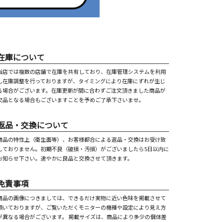
在庫について
当店では複数の店舗で在庫を共有しており、在庫管理システムを利用
し在庫調整を行っておりますが、タイミングにより在庫にずれが生じ
る場合がございます。在庫更新が間に合わずご注文頂きました商品が
欠品となる場合もございますことを予めご了承下さいませ。
返品・交換について
商品の特性上（衛生面等）、お客様都合による返品・交換はお受け致
しておりません。初期不良（破損・汚損）がございましたら5日以内に
お知らせ下さい。速やかに良品と交換させて頂きます。
免責事項
商品の画像につきましては、できるだけ実物に近い色味を掲載させて
頂いておりますが、ご覧いただくモニターの機種や設定により見え方
が異なる場合がございます。 掲載サイズは、商品により多少の個体差