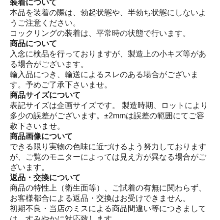
装着について
本品を装着の際は、勃起状態や、半勃ち状態にしないよ
うご注意ください。
コックリングの装着は、平常時の状態で行います。
商品について
入念に検品を行っておりますが、製造上の小キズ等があ
る場合がございます。
輸入品につき、輸送によるスレのある場合がございま
す。予めご了承下さいませ。
商品サイズについて
表記サイズは企画サイズです。 製造時期、ロットにより
多少の誤差がございます。±2mmは誤差の範囲にてご容
赦下さいませ。
商品画像について
できる限り実物の色味に近づけるよう努力しております
が、ご覧のモニターによっては見え方が異なる場合がご
ざいます。
返品・交換について
商品の特性上（衛生面等）、ご試着の有無に関わらず、
お客様都合による返品・交換はお受けできません。
初期不良・当店のミスによる商品間違い等につきまして
は、すみやかに対応致します。