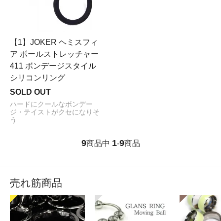
【1】JOKER ヘミスフィ
ア ボールストレッチャー
411 ボンデージスタイル
シリコンリング
SOLD OUT
ハードにクールなボンデー
ジ・テイストがクセになりそ
う
9
1
9
商品中
-
商品
売れ筋商品