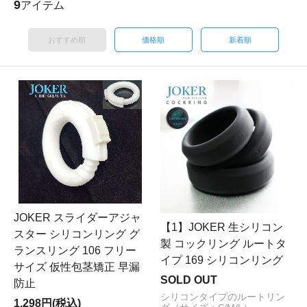
9
アイテム
おすすめ順
価格順
新着順
JOKER スライダーアジャ
【1】JOKER 生シリコン
スター シリコンリング グ
製 コックリング ルートタ
ランスリング 106 フリー
イプ 169 シリコンリング
サイズ 仮性包茎矯正 早漏
SOLD OUT
防止
シリコンタイプのルートリン
1,298円(税込)