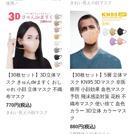
きれい見え小顔マスク
使用／
【30枚セット】3D立体マ
【30枚セット】5層 立体マ
スク きゅんdeますく おし
スク KN95 3Dマスク 非医
ゃれ 小顔 立体マスク 不織
療用 小顔効果 血色マスク
布マスク
予防 飛沫感染対策 花粉 不
織布マスク 使い捨て 血色
770円(税込)
カラー 3D立体 カラーマス
きれい見え小顔マスク
ク
880円(税込)