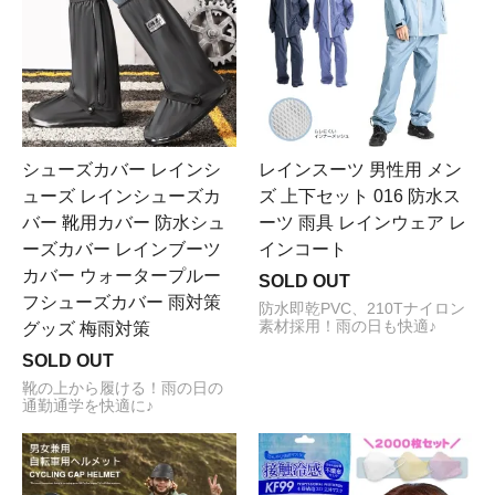
シューズカバー レインシ
レインスーツ 男性用 メン
ューズ レインシューズカ
ズ 上下セット 016 防水ス
バー 靴用カバー 防水シュ
ーツ 雨具 レインウェア レ
ーズカバー レインブーツ
インコート
カバー ウォータープルー
SOLD OUT
フシューズカバー 雨対策
防水即乾PVC、210Tナイロン
素材採用！雨の日も快適♪
グッズ 梅雨対策
SOLD OUT
靴の上から履ける！雨の日の
通勤通学を快適に♪