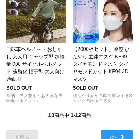
自転車ヘルメット おしゃ
【2000枚セット】冷感 ひ
れ 大人用 キャップ型 超軽
んやり 立体マスク KF99
量 008 サイクルヘルメッ
ダイヤモンドマスク ダイ
ト 義務化 帽子型 大人向け
ヤモンドカット KF94 3D
通勤用
マスク
SOLD OUT
SOLD OUT
即納！男女兼用・お洒落な自
ひんやり感が長時間継続するS
転車ヘルメット♪
ランクの冷感マスク
18
1
12
商品中
-
商品
戻る
次へ