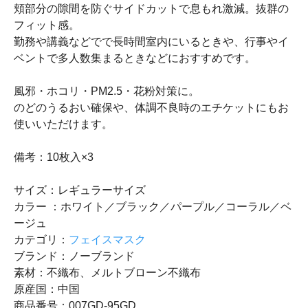
頬部分の隙間を防ぐサイドカットで息もれ激減。抜群の
フィット感。
勤務や講義などでで長時間室内にいるときや、行事やイ
ベントで多人数集まるときなどにおすすめです。
風邪・ホコリ・PM2.5・花粉対策に。
のどのうるおい確保や、体調不良時のエチケットにもお
使いいただけます。
備考：10枚入×3
サイズ：レギュラーサイズ
カラー ：ホワイト／ブラック／パープル／コーラル／ベ
ージュ
カテゴリ：
フェイスマスク
ブランド：ノーブランド
素材：不織布、メルトブローン不織布
原産国：中国
商品番号：007GD-95GD