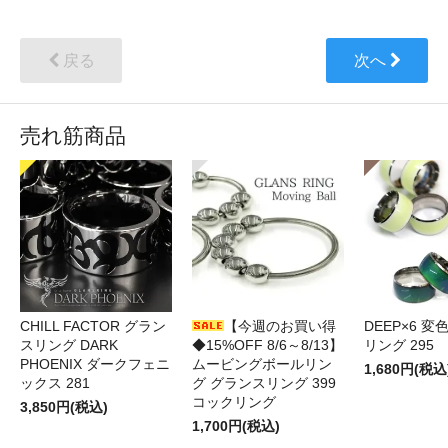
戻る
次へ
売れ筋商品
CHILL FACTOR グラン
【今週のお買い得
DEEP×6 変
スリング DARK
◆15%OFF 8/6～8/13】
リング 295
PHOENIX ダークフェニ
ムービングボールリン
1,680円(税込
ックス 281
グ グランスリング 399
コックリング
3,850円(税込)
1,700円(税込)