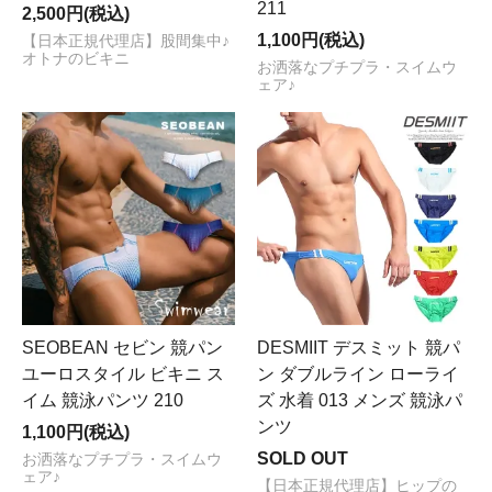
211
2,500円(税込)
1,100円(税込)
【日本正規代理店】股間集中♪
オトナのビキニ
お洒落なプチプラ・スイムウ
ェア♪
SEOBEAN セビン 競パン
DESMIIT デスミット 競パ
ユーロスタイル ビキニ ス
ン ダブルライン ローライ
イム 競泳パンツ 210
ズ 水着 013 メンズ 競泳パ
ンツ
1,100円(税込)
SOLD OUT
お洒落なプチプラ・スイムウ
ェア♪
【日本正規代理店】ヒップの