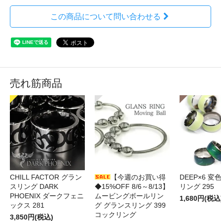
この商品について問い合わせる
売れ筋商品
CHILL FACTOR グラン
【今週のお買い得
DEEP×6 変
スリング DARK
◆15%OFF 8/6～8/13】
リング 295
PHOENIX ダークフェニ
ムービングボールリン
1,680円(税込
ックス 281
グ グランスリング 399
コックリング
3,850円(税込)