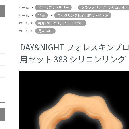
ホーム
>
メンズアクセサリー
>
グランスリング - シリコンタ
ホーム
>
特集
>
コックリング初心者向けアイテム
ホーム
>
毎月19日はコックリングの日
ホーム
>
月末SALE
DAY&NIGHT フォレスキン
用セット 383 シリコンリング