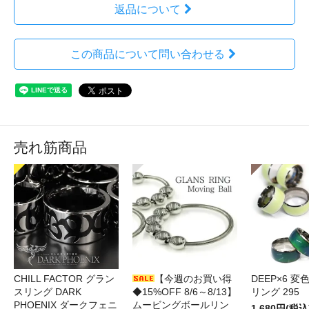
返品について
この商品について問い合わせる
売れ筋商品
CHILL FACTOR グラン
【今週のお買い得
DEEP×6 変
スリング DARK
◆15%OFF 8/6～8/13】
リング 295
PHOENIX ダークフェニ
ムービングボールリン
1,680円(税込