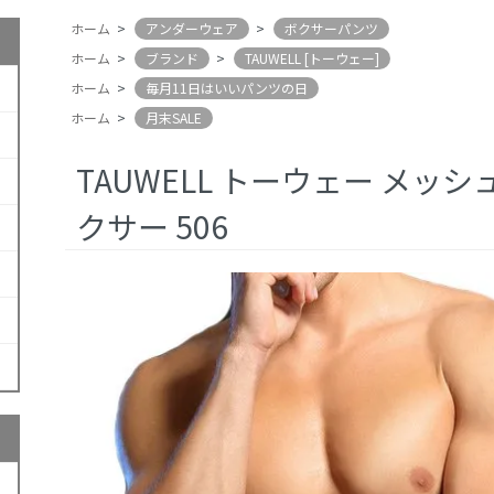
ホーム
>
アンダーウェア
>
ボクサーパンツ
ホーム
>
ブランド
>
TAUWELL [トーウェー]
ホーム
>
毎月11日はいいパンツの日
ホーム
>
月末SALE
TAUWELL トーウェー メッ
クサー 506