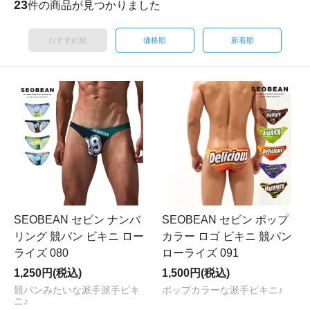
23
件の商品が見つかりました
おすすめ順
価格順
新着順
SEOBEAN セビン ナンバ
SEOBEAN セビン ポップ
リング 競パン ビキニ ロー
カラー ロゴ ビキニ 競パン
ライズ 080
ローライズ 091
1,250円(税込)
1,500円(税込)
競パンみたいな派手派手ビキ
ポップカラーな派手ビキニ♪
ニ♪