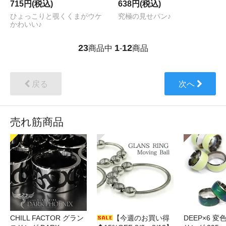
715円(税込)
638円(税込)
ひょっこりと覗くくまがウケ
究極の見せパン♪
かわいい♪
23
1
12
商品中
-
商品
戻る
次へ
売れ筋商品
CHILL FACTOR グラン
【今週のお買い得
DEEP×6 変