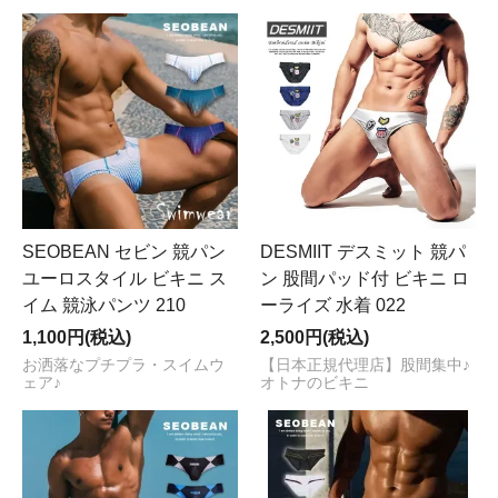
SEOBEAN セビン 競パン
DESMIIT デスミット 競パ
ユーロスタイル ビキニ ス
ン 股間パッド付 ビキニ ロ
イム 競泳パンツ 210
ーライズ 水着 022
1,100円(税込)
2,500円(税込)
お洒落なプチプラ・スイムウ
【日本正規代理店】股間集中♪
ェア♪
オトナのビキニ