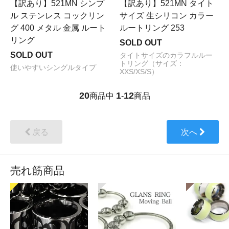
【訳あり】521MN シンプ
【訳あり】521MN タイト
ル ステンレス コックリン
サイズ 生シリコン カラー
グ 400 メタル 金属 ルート
ルートリング 253
リング
SOLD OUT
SOLD OUT
タイトサイズのカラフルルー
トリング（サイズ：
使いやすいシングルタイプ
XXS/XS/S）
20
1
12
商品中
-
商品
戻る
次へ
売れ筋商品