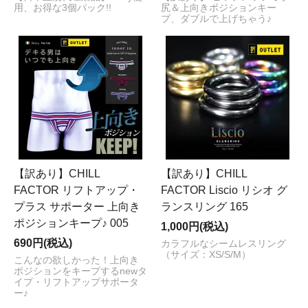
用、お得な3個パック!!
尻＆上向きポジションキー
プ、ダブルで上げちゃう♪
【訳あり】CHILL
【訳あり】CHILL
FACTOR リフトアップ・
FACTOR Liscio リシオ グ
プラス サポーター 上向き
ランスリング 165
ポジションキープ♪ 005
1,000円(税込)
690円(税込)
カラフルなシームレスリング
（サイズ：XS/S/M）
こんなの欲しかった！上向き
ポジションをキープするnewタ
イプ・リフトアップサポータ
ー♪