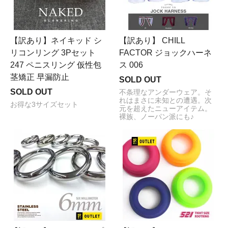
【訳あり】ネイキッド シ
【訳あり】 CHILL
リコンリング 3Pセット
FACTOR ジョックハーネ
247 ペニスリング 仮性包
ス 006
茎矯正 早漏防止
SOLD OUT
SOLD OUT
不条理なアンダーウェア。そ
れはまさに未知との遭遇。次
お得な3サイズセット
元を超えたニューアイテム。
裸族、ノーパン派にも♪