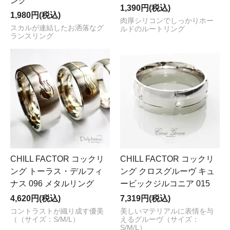
ング
1,390円(税込)
1,980円(税込)
肉厚シリコンでしっかりホー
スカルが連結したお洒落なグ
ルドのルートリング
ランスリング
CHILL FACTOR コックリ
CHILL FACTOR コックリ
ング トーラス・デルフィ
ング クロスグルーヴ キュ
ナス 096 メタルリング
ービックジルコニア 015
4,620円(税込)
7,319円(税込)
コントラストが織り成す優美
美しいマテリアルに表情を与
（（サイズ：S/M/L）
えるグルーヴ（サイズ：
S/M/L）