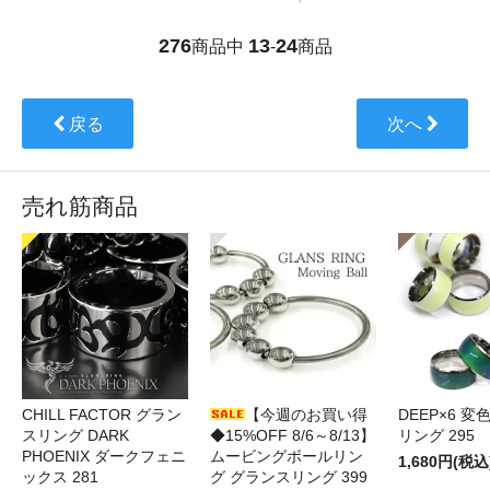
276
13
24
商品中
-
商品
戻る
次へ
売れ筋商品
CHILL FACTOR グラン
【今週のお買い得
DEEP×6 変
スリング DARK
◆15%OFF 8/6～8/13】
リング 295
PHOENIX ダークフェニ
ムービングボールリン
1,680円(税込
ックス 281
グ グランスリング 399