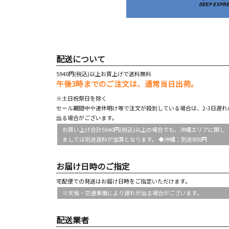
配送について
5940円(税込)以上お買上げで送料無料
午後3時までのご注文は、通常当日出荷。
※土日祝祭日を除く
セール期間中や連休明け等で注文が殺到している場合は、2-3日遅れ
出る場合がございます。
お買い上げ合計5940円(税込)以上の場合でも、沖縄エリアに関し
ましては別途送料が加算となります。 ◆沖縄：別途800円
お届け日時のご指定
宅配便での発送はお届け日時をご指定いただけます。
※天候・交通事情により遅れが出る場合がございます。
配送業者