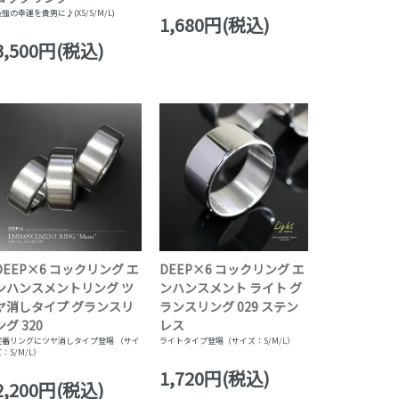
最強の幸運を貴男に♪(XS/S/M/L)
1,680円(税込)
3,500円(税込)
DEEP×6 コックリング エ
DEEP×6 コックリング エ
ンハンスメントリング ツ
ンハンスメント ライト グ
ヤ消しタイプ グランスリ
ランスリング 029 ステン
ング 320
レス
定番リングにツヤ消しタイプ登場 （サイ
ライトタイプ登場（サイズ：S/M/L）
：S/M/L）
1,720円(税込)
2,200円(税込)