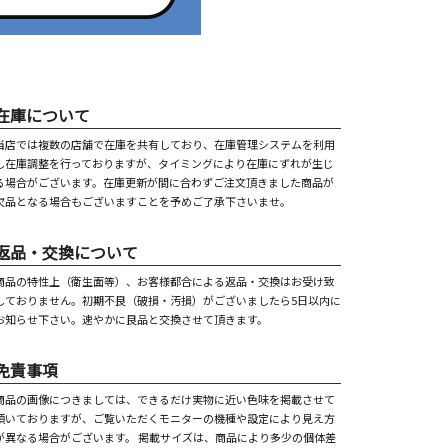
在庫について
当店では複数の店舗で在庫を共有しており、在庫管理システムを利用
し在庫調整を行っておりますが、タイミングにより在庫にずれが生じ
る場合がございます。在庫更新が間に合わずご注文頂きました商品が
欠品となる場合もございますことを予めご了承下さいませ。
返品・交換について
商品の特性上（衛生面等）、お客様都合による返品・交換はお受け致
しておりません。初期不良（破損・汚損）がございましたら5日以内に
お知らせ下さい。速やかに良品と交換させて頂きます。
免責事項
商品の画像につきましては、できるだけ実物に近い色味を掲載させて
頂いておりますが、ご覧いただくモニターの機種や設定により見え方
が異なる場合がございます。 掲載サイズは、商品により多少の個体差