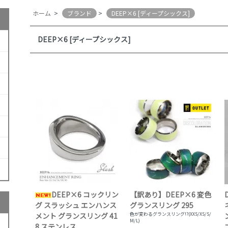
ホーム
>
ブランド
>
DEEP×6 [ディープシックス]
DEEP×6 [ディープシックス]
DEEP×6 コックリン
【訳あり】DEEP×6 変色
グ スラッシュ エンハンス
グランスリング 295
メント グランスリング 41
色が変わるグランスリング!?(XXS/XS/S/
M/L)
8 ステンレス