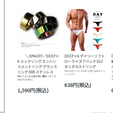
＼20%OFF／DEEP×
DEEP×6 デイリーソフト
6 コックリング エンハン
ローライズ Tバック 013
スメントリング グランス
タンガ Gストリング
リング 008 ステンレス
やわらかソフト♪やみつきになるデイリ
ーインナー
重みでさらなる増大感に期待（サイズ：
XXS/XS/S/M/L）
638円(税込)
1,590円(税込)