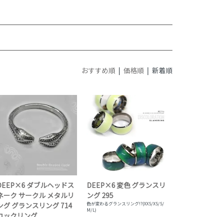
おすすめ順
|
価格順
| 新着順
DEEP×6 ダブルヘッドス
DEEP×6 変色 グランスリ
ネーク サークル メタルリ
ング 295
ング グランスリング 714
色が変わるグランスリング!?(XXS/XS/S/
M/L)
コックリング