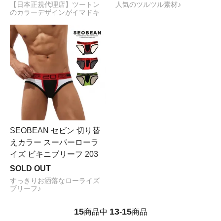
【日本正規代理店】ツートン
人気のツルツル素材♪
のカラーデザインがイマドキ
SEOBEAN セビン 切り替
えカラー スーパーローラ
イズ ビキニブリーフ 203
SOLD OUT
すっきりお洒落なローライズ
ブリーフ♪
15
13
15
商品中
-
商品